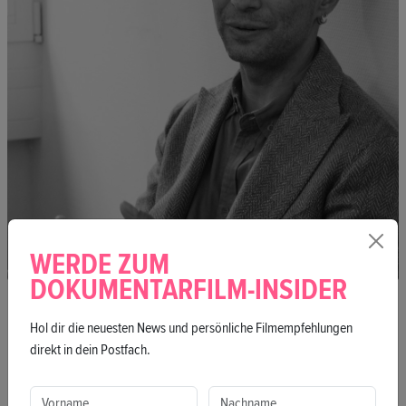
WERDE ZUM
DOKUMENTARFILM-INSIDER
HERNÁN D. CARO
Hol dir die neuesten News und persönliche Filmempfehlungen
Hernán D. Caro ist ein in Kolumbien geborener Autor, Moderator
direkt in dein Postfach.
und Redakteur, der seit 2001 in Deutschland lebt. In Bogotá und
Berlin hat er Philosophie und Geschichte studiert und hat einen