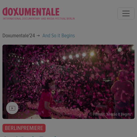
Doxumentale'24
And So it Begins
© Filmstill "And So It Begins"
BERLINPREMIERE