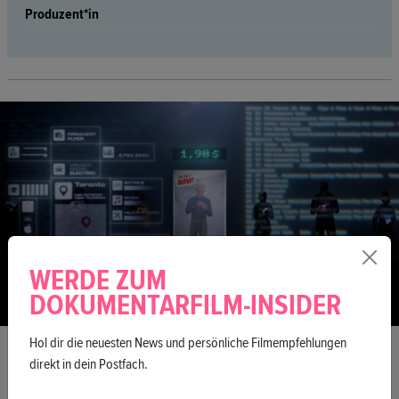
Produzent*in
WERDE ZUM
DOKUMENTARFILM-INSIDER
Hol dir die neuesten News und persönliche Filmempfehlungen
FESTIVAL
direkt in dein Postfach.
Wir müssen wachsam sein