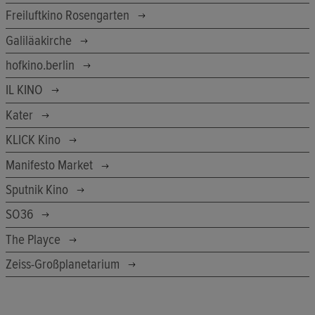
Freiluftkino Rosengarten
Galiläakirche
hofkino.berlin
IL KINO
Kater
KLICK Kino
Manifesto Market
Sputnik Kino
SO36
The Playce
Zeiss-Großplanetarium