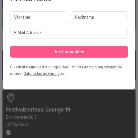
Podcast
FREAKS NO MORE!
Wie ist es, im Rollstuhl auf einem Festival zu crowdsurfen? Ein
Videopodcast über Behinderung, Neurodiversität und
Inklusion. In jeder Episode tauchen wir in echte Geschichten
Jetzt anmelden
und ehrliche Gespräche ein – darüber, was es bedeutet,
jenseits von Labels zu leben.
Du erhältst eine Bestätigungs-E-Mail. Mit der Anmeldung stimmst du
6:30
Live Podcast Recording
unserer
Datenschutzerklärung
zu.
Festivalzentrum: Lounge 19
Eichhornstraße 3
10785 Berlin