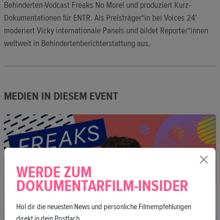
Behinderten-Vodcast Freaks No More! und produziert Kurz-
Dokumentationen für ENTR. Als Preisträger*in bei Voices 24’
moderiert Vicky internationale Panels und bildet Reporter*innen
weltweit in Behindertenberichterstattung aus.
MEDIEN IN DIESEM EVENT
WERDE ZUM
DOKUMENTARFILM-INSIDER
Hol dir die neuesten News und persönliche Filmempfehlungen
direkt in dein Postfach.