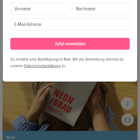
Clubcommission Berlin. Seit 2020 ist er Erster Vorsitzender des
Bundesverbands Popularmusik.
MEDIEN IN DIESEM EVENT
Jetzt anmelden
Du erhältst eine Bestätigungs-E-Mail. Mit der Anmeldung stimmst du
unserer
Datenschutzerklärung
zu.
Buch