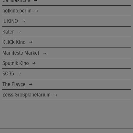
Galiläakirche
hofkino.berlin
IL KINO
Kater
KLICK Kino
Manifesto Market
Sputnik Kino
SO36
The Playce
Zeiss-Großplanetarium