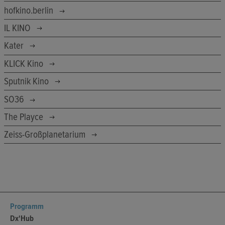
hofkino.berlin
IL KINO
Kater
KLICK Kino
Sputnik Kino
SO36
The Playce
Zeiss-Großplanetarium
Programm
Dx'Hub