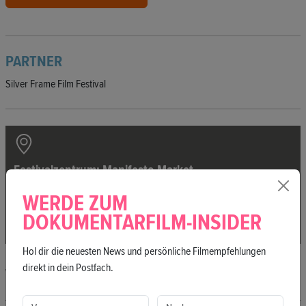
PARTNER
Silver Frame Film Festival
Festivalzentrum: Manifesto Market
Alte Potsdamer Str. 7
WERDE ZUM
10785 Berlin
DOKUMENTARFILM-INSIDER
Hol dir die neuesten News und persönliche Filmempfehlungen
direkt in dein Postfach.
WEITERE LOCATIONS