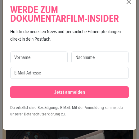
WERDE ZUM
DOKUMENTARFILM-INSIDER
VR: After the Game
Hol dir die neuesten News und persönliche Filmempfehlungen
direkt in dein Postfach.
Jetzt anmelden
Du erhältst eine Bestätigungs-E-Mail. Mit der Anmeldung stimmst du
VR: Egon Schiele
unserer
Datenschutzerklärung
zu.