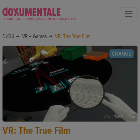
Dx'26
VR + Games
VR: The True Film
CHANGE
© still The True Film
VR: The True Film