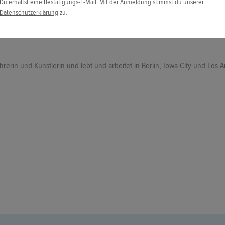
Du erhältst eine Bestätigungs-E-Mail. Mit der Anmeldung stimmst du unserer
Datenschutzerklärung
zu.
 Lehrerin und Künstlerin und lebt und arbeitet in Berlin, Iowa City und Los 