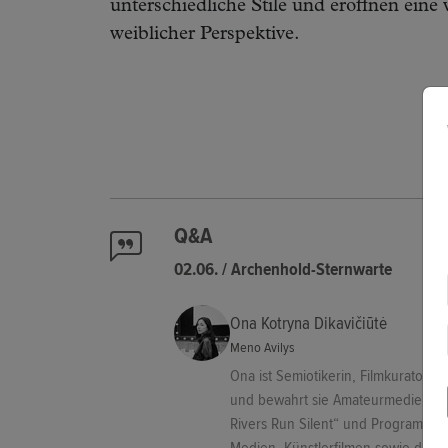
unterschiedliche Stile und eröffnen eine 
weiblicher Perspektive.
Q&A
02.06. / Archenhold-Sternwarte
Ona Kotryna Dikavičiūtė
Meno Avilys
Ona ist Semiotikerin, Filmkuratorin 
und bewahrt sie Amateurmedien und a
Rivers Run Silent“ und Programmiere
Medien, Künstlerfilmen sowie der so