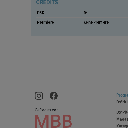
CREDITS
FSK
16
Premiere
Keine Premiere
Prog
Dx'Hu
Gefördert von
Dx'Pit
Magaz
Kateg