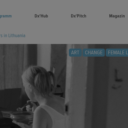
gramm
Dx'Hub
Dx'Pitch
Magazin
 in Lithuania
ART
CHANGE
FEMALE 