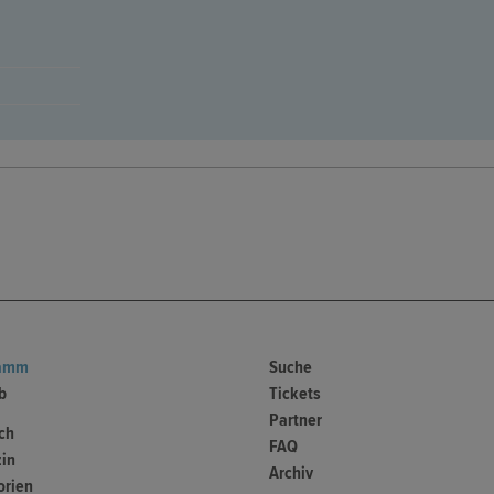
ramm
Suche
b
Tickets
Partner
ch
FAQ
in
Archiv
orien