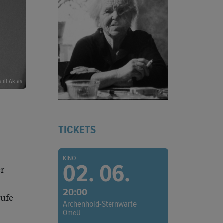
till Aktas
TICKETS
KINO
02. 06.
er
20:00
rufe
Archenhold-Sternwarte
OmeU