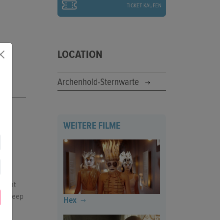
TICKET KAUFEN
LOCATION
Archenhold-Sternwarte
WEITERE FILME
orscht
ls „Deep
Hex
on-