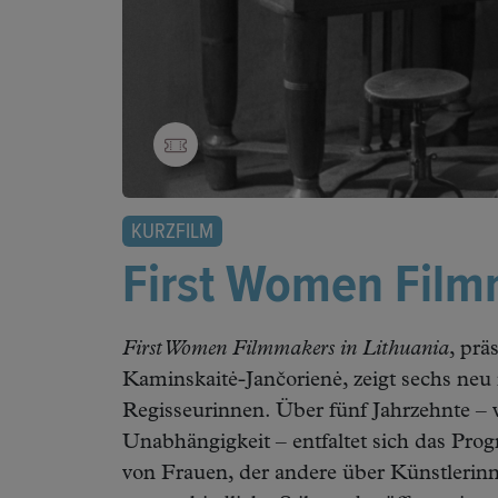
KURZFILM
First Women Filmm
First Women Filmmakers in Lithuania
, prä
Kaminskaitė-Jančorienė, zeigt sechs neu
Regisseurinnen. Über fünf Jahrzehnte – v
Unabhängigkeit – entfaltet sich das Prog
von Frauen, der andere über Künstlerin