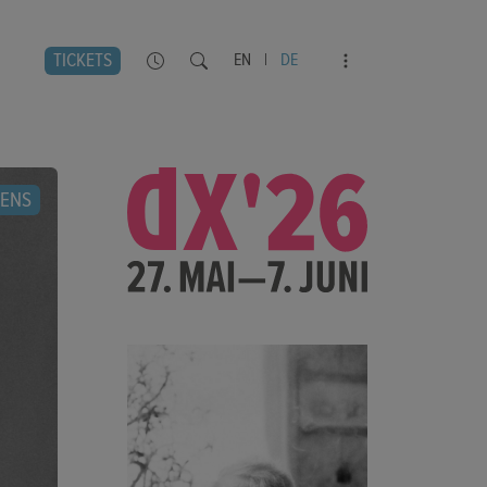
TICKETS
EN
|
DE
LENS