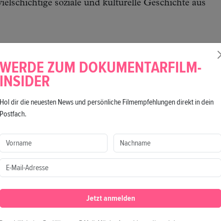
vielschichtige soziale und kulturelle Geschichte aus
WERDE ZUM DOKUMENTARFILM-
INSIDER
Hol dir die neuesten News und persönliche Filmempfehlungen direkt in dein
Postfach.
und Forscherin in Vilnius. Als künstlerische Leiterin von „Meno avilys“ erf
lternative Archive. Sie ist Gründerin und Leiterin des Archivfilmfestiva
Jetzt anmelden
rin beim Vilnius Documentary Film Festival. Ihr Fokus liegt auf Non-Ficti
zialen Rolle des Kinos und dessen Einfluss auf Gedächtnis, Identität und