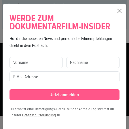
Premiere
Keine Premiere
Regie
Architectuul Catalog
WERDE ZUM
DOKUMENTARFILM-INSIDER
Hol dir die neuesten News und persönliche Filmempfehlungen
direkt in dein Postfach.
Jetzt anmelden
Du erhältst eine Bestätigungs-E-Mail. Mit der Anmeldung stimmst du
unserer
Datenschutzerklärung
zu.
D'LOUNGE