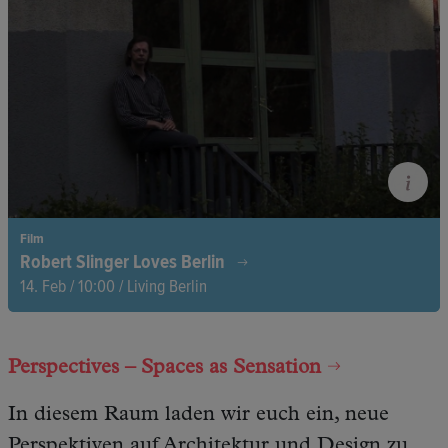
Philharmonie von Hans Scharoun ist ein kühner Entwurf.
Film
Robert Slinger Loves Berlin
14. Feb / 10:00 / Living Berlin
Ein Gebäude wie eine Skulptur: John Hejduks Wohnturm in
Kreuzberg trotzt den Konventionen, sperrig, kantig, poetisch.
Perspectives – Spaces as Sensation
In diesem Raum laden wir euch ein, neue
Perspektiven auf Architektur und Design zu