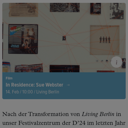
Tänzerin Meng-ke Wu lässt Architektur fließen und beweist:
Räume sind mehr als Kulissen, sie sind lebendige Skulpturen.
Film
In Residence: Sue Webster
14. Feb / 10:00 / Living Berlin
Tief im Osten Londons, zwischen rostenden Rohren und
verborgenen Tunneln, liegt das Erbe eines Mannes, der sich
Nach der Transformation von
Living Berlin
in
ein unterirdisches Reich schuf.
unser Festivalzentrum der D’24 im letzten Jahr