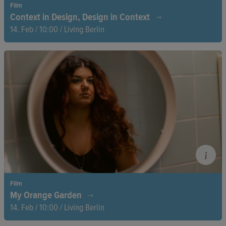
Film
Context in Design, Design in Context
14. Feb / 10:00 / Living Berlin
Zwei Städte, zwei Handwerkstraditionen – ein Dialog über
Design.
Film
My Orange Garden
14. Feb / 10:00 / Living Berlin