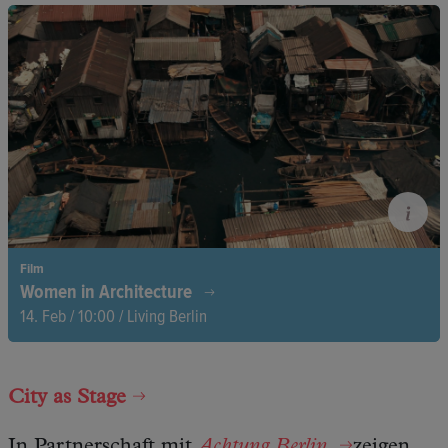
Im Iran war ihre Stimme gefährlich. Heute erhebt Faravaz sie
in Deutschland für die Rechte iranischer Frauen.
Film
Women in Architecture
14. Feb / 10:00 / Living Berlin
Architecture is more than form and function—it is identity,
expression, and defiance.
City as Stage
In Partnerschaft mit
Achtung Berlin
zeigen