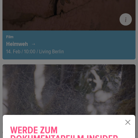
Film
Heimweh
14. Feb / 10:00 / Living Berlin
Ein leiser, intensiver Film über das tiefe Verlangen nach
Zugehörigkeit.
WERDE ZUM