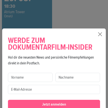
18:30
Atrium Tower
OmeU
EVENT INFO
WERDE ZUM
DOKUMENTARFILM-INSIDER
Hol dir die neuesten News und persönliche Filmempfehlungen
CREDITS
direkt in dein Postfach.
Jahr
2024
Produktionsland
USA
Länge
31 min
FSK
16
Sprache
Englisch
Jetzt anmelden