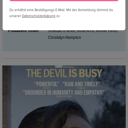
Untertitel
Englisch
Du erhältst eine Bestätigungs-E-Mail. Mit der Anmeldung stimmst du
Premiere
Keine Premiere
unserer
Datenschutzerklärung
zu.
Regie
Geeta Gandbhir, Christalyn Hampton
Produzent*innen
Soledad O'Brien, Rose Arce, Amber Fares,
Christalyn Hampton