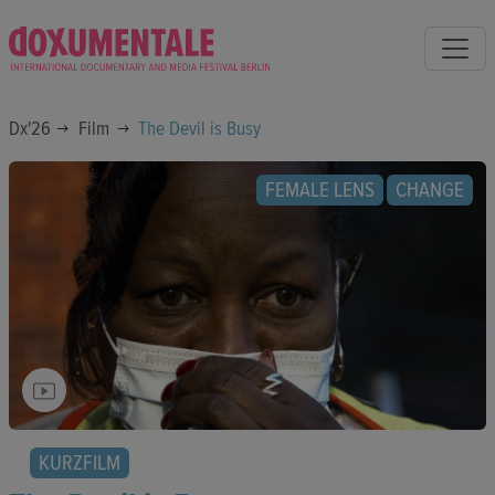
Dx'26
Film
The Devil is Busy
FEMALE LENS
CHANGE
KURZFILM