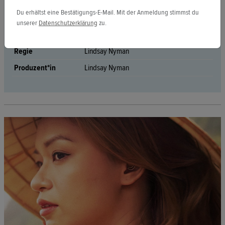
Sprachen
Englisch, Vietnamesisch
Du erhältst eine Bestätigungs-E-Mail. Mit der Anmeldung stimmst du
Untertitel
Englisch
unserer
Datenschutzerklärung
zu.
Premiere
Keine Premiere
Regie
Lindsay Nyman
Produzent*in
Lindsay Nyman