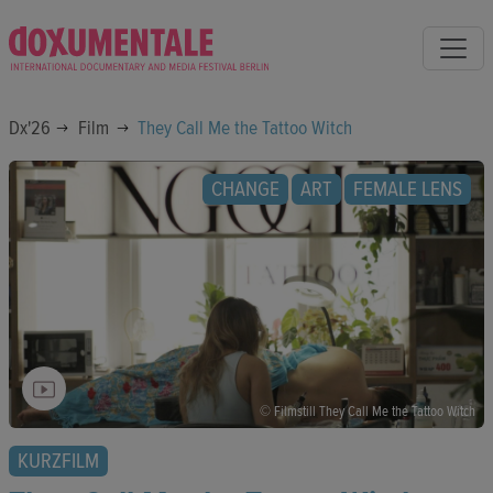
Dx'26
Film
They Call Me the Tattoo Witch
CHANGE
ART
FEMALE LENS
© Filmstill They Call Me the Tattoo Witch
KURZFILM