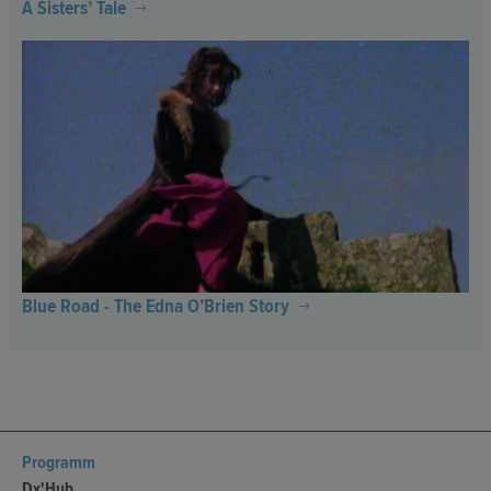
A Sisters’ Tale
Blue Road - The Edna O’Brien Story
Programm
Dx'Hub