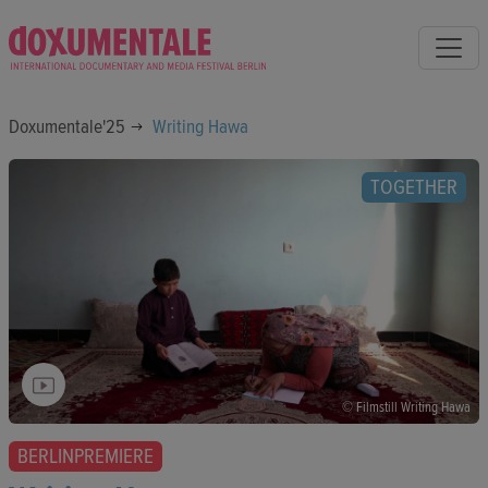
Doxumentale'25
Writing Hawa
TOGETHER
© Filmstill Writing Hawa
BERLINPREMIERE