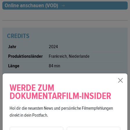
Online anschauen (VOD)
CREDITS
Jahr
2024
Produktionsländer
Frankreich, Niederlande
Länge
84 min
FSK
Keine Bewertung
Sprache
Dari
WERDE ZUM
DOKUMENTARFILM-INSIDER
Untertitel
Englisch
Premiere
Berlinpremiere
Hol dir die neuesten News und persönliche Filmempfehlungen
Regie
Najiba Noori, Rasul Noori
direkt in dein Postfach.
Produzent*in
Christian Popp