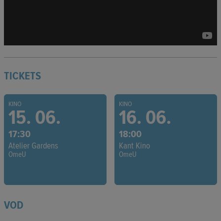
TICKETS
KINO
KINO
15. 06.
16. 06.
17:30
18:00
Atelier Gardens
Kant Kino
OmeU
OmeU
VOD