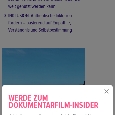
weit genutzt werden kann
INKLUSION: Authentische Inklusion
fördern – basierend auf Empathie,
Verständnis und Selbstbestimmung
WERDE ZUM
DOKUMENTARFILM-INSIDER