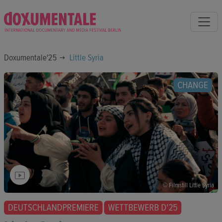
Doxumentale'25
Little Syria
CHANGE
© Filmstill Little Syria
DEUTSCHLANDPREMIERE
WETTBEWERB D'25