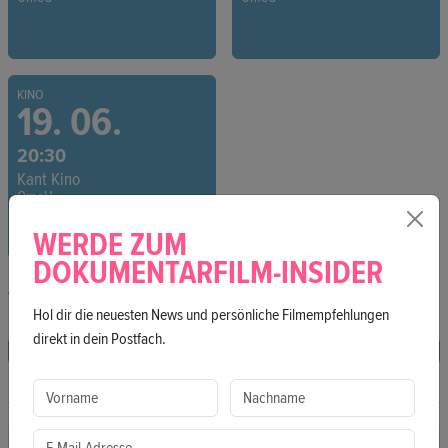
KINO
19. 06.
20:30
Kant Kino
OmeU
WERDE ZUM
DOKUMENTARFILM-INSIDER
VOD
Hol dir die neuesten News und persönliche Filmempfehlungen
direkt in dein Postfach.
Online anschauen (VOD)