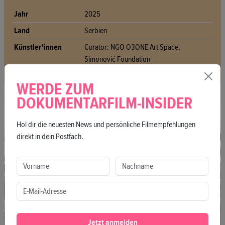
Jahr
2025
Land
Serbien
Künstler*innen
Curator: NGO O3ONE Art Space,
Simonović Foundation
WERDE ZUM
DOKUMENTARFILM-INSIDER
Hol dir die neuesten News und persönliche Filmempfehlungen
direkt in dein Postfach.
Jetzt anmelden