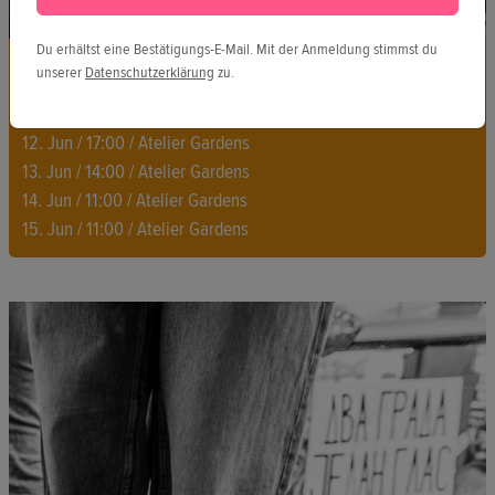
Du erhältst eine Bestätigungs-E-Mail. Mit der Anmeldung stimmst du
VR + Games
unserer
Datenschutzerklärung
zu.
Light – Ein Blick auf Serbiens Protestbewegung
12. Jun / 14:00 / Atelier Gardens
12. Jun / 17:00 / Atelier Gardens
13. Jun / 14:00 / Atelier Gardens
14. Jun / 11:00 / Atelier Gardens
15. Jun / 11:00 / Atelier Gardens
Seit dem 15. November gehen Menschen aus allen Teilen der
Gesellschaft auf die Straße. Ausgelöst durch eine Tragödie in
Novi Sad richten sich die Proteste gegen Korruption und
staatliche Willkür.