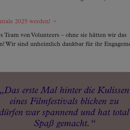
ntale 2025 werden!
es Team von Volunteers – ohne sie hätten wir das
! Wir sind unheimlich dankbar für ihr Engagem
Das erste Mal hinter die Kulissen
eines Filmfestivals blicken zu
dürfen war spannend und hat total
Spaß gemacht.