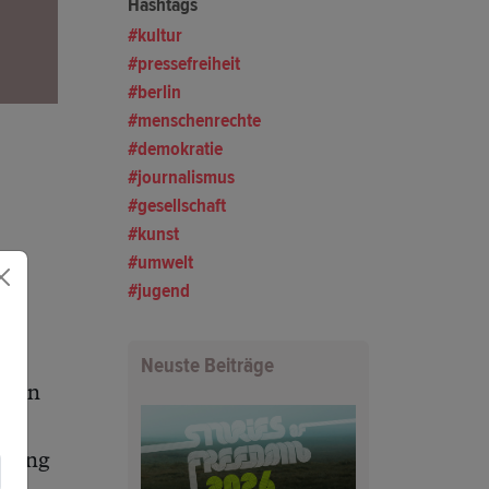
Hashtags
kultur
pressefreiheit
berlin
menschenrechte
demokratie
journalismus
gesellschaft
kunst
umwelt
jugend
Neuste Beiträge
osen
llung