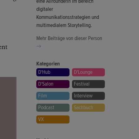
eine Allrounderin im Bereich
digitaler
Kommunikationsstrategien und
multimedialem Storytelling.
Mehr Beiträge von dieser Person
ent
Kategorien
D'Hub
D'Lounge
D'Salon
Festival
Film
Interview
Podcast
Sachbuch
VX