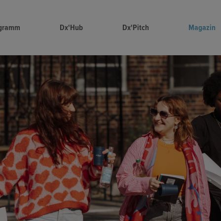
gramm
Dx'Hub
Dx'Pitch
Magazin