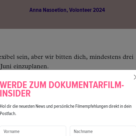
Anna Nasoetion, Volonteer 2024
xibel sein, aber wir bitten dich, mindestens drei
Juni einzuplanen.
rken:
WERDE ZUM DOKUMENTARFILM-
INSIDER
 (12. Mai – 24. Juni)
Hol dir die neuesten News und persönliche Filmempfehlungen direkt in dein
ei administrativen Aufgaben, um einen reibungsl
Postfach.
 – Verwaltung der Online-Kommunikation, Erste