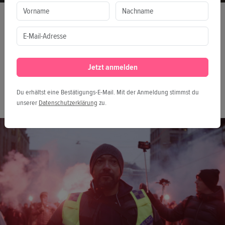
FESTIVAL
Doxumentale in Belgrad & Srebrenica
01.07.2025
Zwei ausgewählte Filme der Doxumentale 2025 reisen
Jetzt anmelden
nach Belgrad und Srebrenica – in Kooperation mit
Beldocs, Silver Frame und der Simonović-Stiftung. Mit
Du erhältst eine Bestätigungs-E-Mail. Mit der Anmeldung stimmst du
Ouvidor und Where Dragons Live.
unserer
Datenschutzerklärung
zu.