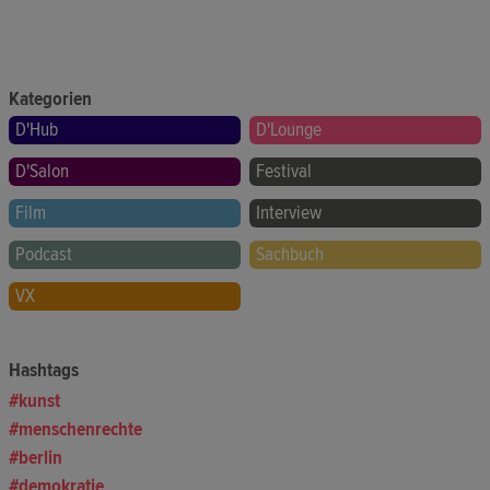
Kategorien
D'Hub
D'Lounge
D'Salon
Festival
Film
Interview
Podcast
Sachbuch
VX
Hashtags
kunst
menschenrechte
berlin
demokratie