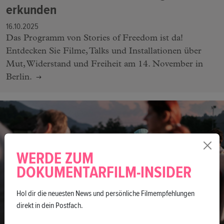
erkunden
16.10.2025
Das Programm von Stories of Freedom ist da!
Entdecken Sie Filme, Talks und Installationen über
Mut, Widerstand und Freiheit am 14. November in
Berlin.
WERDE ZUM
DOKUMENTARFILM-INSIDER
Hol dir die neuesten News und persönliche Filmempfehlungen
direkt in dein Postfach.