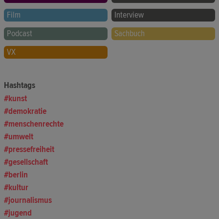
Film
Interview
Podcast
Sachbuch
VX
Hashtags
kunst
demokratie
menschenrechte
umwelt
pressefreiheit
gesellschaft
berlin
kultur
journalismus
jugend