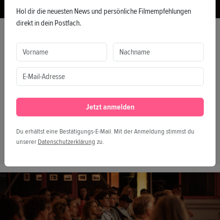
Hol dir die neuesten News und persönliche Filmempfehlungen
direkt in dein Postfach.
FESTIVAL
Gewinner*innenfilme der Doxumentale
2025
20.06.2025
In einer Welt, die sich ständig wandelt, sind es die
Geschichten, die uns halten, bewegen und verwandeln.
Jetzt anmelden
Die Gewinner*innenfilme der Doxumentale 2025
öffnen Türen zu neuen Perspektiven, berühren und
Du erhältst eine Bestätigungs-E-Mail. Mit der Anmeldung stimmst du
fordern uns heraus, wach zu bleiben – um gemeinsam
unserer
Datenschutzerklärung
zu.
zu erinnern, aufzurütteln und zu verändern.