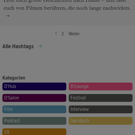
Holt euch große Geschichten nach Hause – und lasst
euch von Filmen berühren, die noch lange nachwirken.
1
2
Weiter
Alle Hashtags
Kategorien
D'Hub
D'Lounge
D'Salon
Festival
Film
Interview
Podcast
Sachbuch
VX