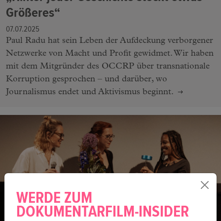
Größeres“
07.07.2025
Paul Radu hat sein Leben der Aufdeckung verborgener
Netzwerke von Macht und Profit gewidmet. Wir haben
mit dem Mitgründer des OCCRP über transnationale
Korruption gesprochen – und darüber, wo
Journalismus endet und Aktivismus beginnt.
WERDE ZUM
DOKUMENTARFILM-INSIDER