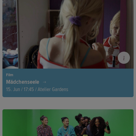
arbeitet hart als „Kayayo“. Ihr einziger Wunsch: zurück nach
Hause. Eine berührende Reise über Ausbeutung, Mut und
kindliche Hoffnung.
Film
Mädchenseele
15. Jun / 17:45 / Atelier Gardens
Nori ist ein Mädchen – obwohl sie im Körper eines Jungen
geboren wurde. Ihre Reise und das Erwachen ihrer Mutter
erzählen eine berührende Geschichte über Identität, Liebe und
das Brechen gesellschaftlicher Erwartungen.