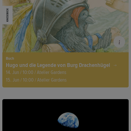
Rücksicht und den Umgang mit Wut.
Buch
Hugo und die Legende von Burg Drachenhügel
14. Jun / 10:00 / Atelier Gardens
15. Jun / 10:00 / Atelier Gardens
Als eine Burg von einer ganzen Ritterarmee umzingelt wird,
bleibt den Hoftieren nur noch ihre Klugheit und ihr
Zusammenhalt, um die Burg zu retten. Da kommt dem kleinen
erfinderischen Raben Hugo eine geniale Idee… Ein interaktives
Bilderbuchkino, die zum Nachdenken und Fantasieren einlädt.