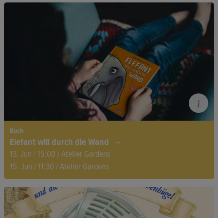
Bilderbuchkino: Zusammen mit Familie Mummel Bedürfnisse
erkennen und danach handeln – witzig, bunt und gefühlvoll.
Ein warmherziges Bilderbuch über Familienalltag, Bedürfnisse
und Achtsamkeit.
Buch
Elefant will durch die Wand
13. Jun / 15:00 / Atelier Gardens
15. Jun / 11:30 / Atelier Gardens
Bilderbuch Kino: Elefant ist wütend, weil nichts so läuft, wie er
will. Doch Elefant beginnt zu verstehen, dass sein Dickkopf
ihm oft im Weg steht. Ein humorvolles Bilderbuch über Geduld,