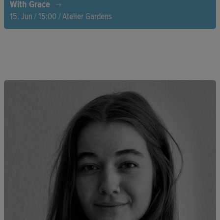
With Grace
15. Jun / 15:00 / Atelier Gardens
Inmitten der Dürre in Kenia kämpft die 13-jährige Grace mit
ihrer Familie ums Überleben. Als ein Sturm ihr Zuhause
zerstört, bleibt nur ihr unerschütterlicher Optimismus. Ein Film
über die Kraft des Humors in Zeiten der Not.