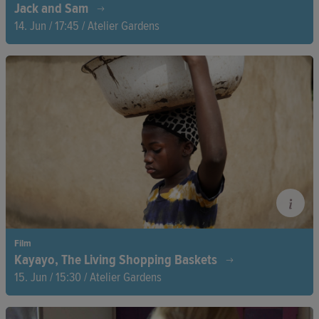
Jack and Sam
14. Jun / 17:45 / Atelier Gardens
Zwei Holocaust-Überlebende finden nach 80 Jahren
zueinander. In ihren 90ern kämpfen sie mit ihrer Geschichte
gegen Hass. Ein Film über Freundschaft, Erinnerung, Hoffnung
und Menschlichkeit.
Film
Kayayo, The Living Shopping Baskets
15. Jun / 15:30 / Atelier Gardens
Bamunu, 8, lebt seit zwei Jahren allein in Ghanas Slums,