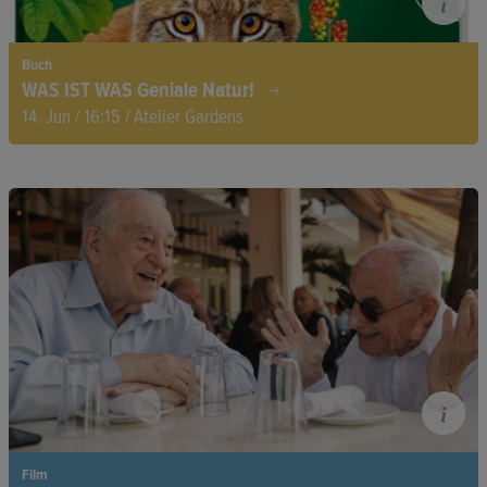
Buch
WAS IST WAS Geniale Natur!
14. Jun / 16:15 / Atelier Gardens
Schon mal vom Neuntöter gehört? Dieses Buch zeigt die Natur
Mitteleuropas mit spannenden Steckbriefen, Fotos und Bildern
– ideal zum Blättern, Staunen und Wiederentdecken für junge
Entdecker!
Film