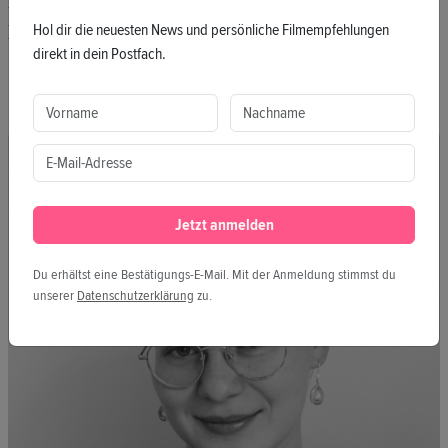
Inspiration und die Gespräche weiter am
Hol dir die neuesten News und persönliche Filmempfehlungen
Laufen halten. Wir sehen uns auf dem Festival!
direkt in dein Postfach.
Jetzt anmelden
Du erhältst eine Bestätigungs-E-Mail. Mit der Anmeldung stimmst du
unserer
Datenschutzerklärung
zu.