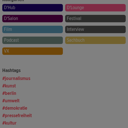
D'Hub
D'Lounge
D'Salon
Festival
Film
Interview
Podcast
Sachbuch
VX
Hashtags
journalismus
kunst
berlin
umwelt
demokratie
pressefreiheit
kultur