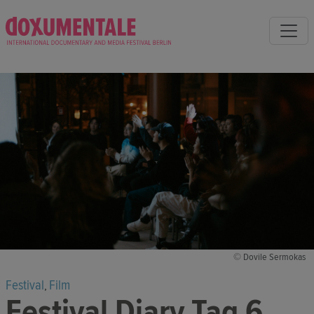
© Dovile Sermokas
Festival
Film
,
Festival Diary Tag 6