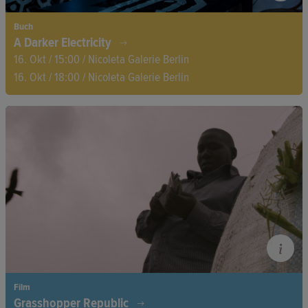
Buch
A Darker Electricity
16. Okt / 15:00 / Nicoleta Galerie Berlin
16. Okt / 18:00 / Nicoleta Galerie Berlin
Das Vorgehen der britischen Regierung gegen Spiral Tribe löst
eine Debatte aus: Waren sie Anarcho-Techno-Rebellen oder
Pioniere der Free-Party-Bewegung der 1990er Jahre?
Mitbegründer Mark Angelo Harrison erzählt von ihrer
Entwicklung von kleinen Squat-Partys zu riesigen Raves.
Film
Grasshopper Republic