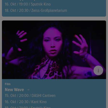
16. Okt / 19:00 / Sputnik Kino
18. Okt / 20:30 / Zeiss-Großplanetarium
Millionen von Grashüpfern schwirren tief in den Wäldern von
Uganda umher, um sich zu paaren. Eine Gruppe junger Männer
harrt an Feld- und Waldrändern aus, um die Tiere zu
erwischen. Denn die schwer zu fangenden Grashüpfer gelten
als besondere Delikatesse.
Film
New Wave
15. Okt / 20:00 / DASHI Canteen
16. Okt / 20:30 / Kant Kino