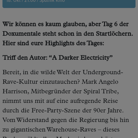
18. Okt / 21:00 / Sputnik Kino
Hochgestylte Haare, Underground Partys und eine neue
Mischung aus Rock- und Punkmusik, entstanden in den 80er
Wir können es kaum glauben, aber Tag 6 der
Jahren: “New Wave”. Getragen von den Klängen der Musik,
blickt die Regisseurin Elizabeth Ai persönlich und vulnerabel in
Doxumentale steht schon in den Startlöchern.
ihre eigene Vergangenheit zurück.
Hier sind eure Highlights des Tages:
Triff den Autor: “A Darker Electricity”
Bereit, in die wilde Welt der Underground-
Rave-Kultur einzutauchen? Mark Angelo
Harrison, Mitbegründer der Spiral Tribe,
nimmt uns mit auf eine aufregende Reise
durch die Free-Party-Szene der 90er Jahre.
Vom Widerstand gegen die Regierung bis hin
zu gigantischen Warehouse-Raves – dieses